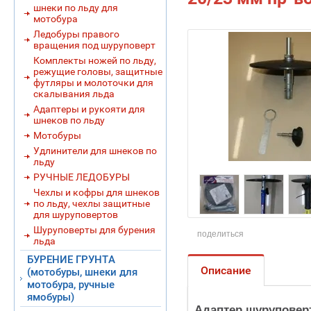
шнеки по льду для
мотобура
Ледобуры правого
вращения под шуруповерт
Комплекты ножей по льду,
режущие головы, защитные
футляры и молоточки для
скалывания льда
Адаптеры и рукояти для
шнеков по льду
Мотобуры
Удлинители для шнеков по
льду
РУЧНЫЕ ЛЕДОБУРЫ
Чехлы и кофры для шнеков
по льду, чехлы защитные
для шуруповертов
Шуруповерты для бурения
поделиться
льда
БУРЕНИЕ ГРУНТА
Описание
(мотобуры, шнеки для
мотобура, ручные
ямобуры)
Адаптер шуруповерт