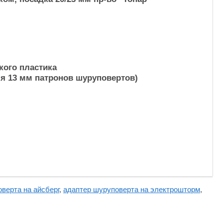
кого пластика
ля 13 мм патронов шуруповертов)
верта на айсберг
,
адаптер шуруповерта на электрошторм
,