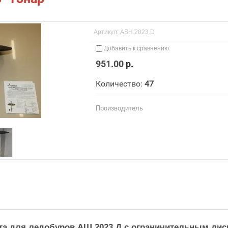
Артикул:
ASH.2023.D
Добавить к сравнению
951.00
р.
Количество:
47
Производитель
а для ледобуров АШ.2023.Д с ограничительным диско