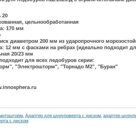
 20
кованная, цельнообработанная
а: 170 мм
р
иск диаметром 200 мм из ударопрочного морозостой
а: 12 мм с фасками на ребрах (идеально подходит д
ная 20/23 мм
подходит для всех ледобуров серии:
орм", "Электрошторм", "Торнадо М2", "Буран"
.innosphera.ru
 мотошторм
,
Адаптер для шуруповерта с диском
,
адаптер шурупо
ерта с диском