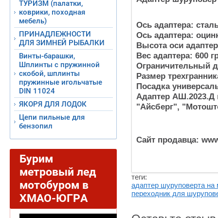
ТУРИЗМ (палатки,
коврики, походная
мебель)
Ось адаптера: сталь
ПРИНАДЛЕЖНОСТИ
Ось адаптера: оцин
ДЛЯ ЗИМНЕЙ РЫБАЛКИ
Высота оси адаптер
Вес адаптера: 600 г
Винты-барашки,
Шплинты с пружинной
Ограничительный д
скобой, шплинты
Размер трехгранник
пружинные игольчатые
Посадка универсаль
DIN 11024
Адаптер АШ.2023.Д 
ЯКОРЯ ДЛЯ ЛОДОК
"Айсберг", "Мотошт
Цепи пильные для
бензопил
Сайт продавца: www
Бурим
метровый лед
теги:
мотобуром в
адаптер шуруповерта на
переходник для шурупов
ХМАО-ЮГРА