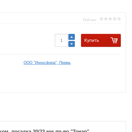
Рейтинг:
Купить
ООО "Инносфера", Пермь
м, посадка 20/23 мм пр-во "Тонар"