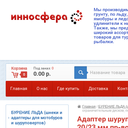
Мы производим
грунту, по льду
ямобуры и лед
удлинители к н
Также, мы пре
широкий ассор
товаров для ту
рыбалки.
Под заказ:
0
0.00 р.
0
Главная
О нас
Где купить
Доставка
Конт
Главная
/
БУРЕНИЕ ЛЬДА (ш
ограничительным диском, по
БУРЕНИЕ ЛЬДА (шнеки и
Адаптер шуруп
адаптеры для мотобуров
и шуруповертов)
20/23 мм пр-во