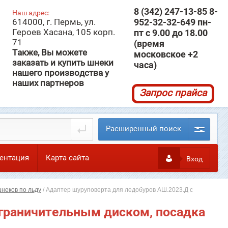
8 (342) 247-13-85 8-
Наш адрес:
614000, г. Пермь, ул.
952-32-32-649 пн-
Героев Хасана, 105 корп.
пт с 9.00 до 18.00
71
(время
Также, Вы можете
московское +2
заказать и купить шнеки
часа)
нашего производства у
наших партнеров
Запрос прайса
Расширенный поиск
ентация
Карта сайта
Вход
неков по льду
/
Адаптер шуруповерта для ледобуров АШ.2023.Д с
ограничительным диском, посадка