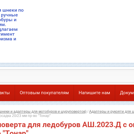
 шнеки по
, ручные
обуры и
им.
длагаем
тимент
ризма и
акты
Оптовым покупателям
Напишите нам
Докум
неки и адаптеры для мотобуров и шуруповертов)
/
Адаптеры и рукояти для ш
садка 20/23 мм пр-во "Тонар"
оверта для ледобуров АШ.2023.Д с 
 "Тонар"