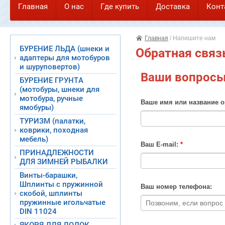
Главная
О нас
Где купить
Доставка
Конт
Напишите нам
Документация
Карта сайта
Главная
/
Напишите нам
БУРЕНИЕ ЛЬДА (шнеки и
Обратная связ
адаптеры для мотобуров
и шуруповертов)
Ваши вопросы
БУРЕНИЕ ГРУНТА
(мотобуры, шнеки для
мотобура, ручные
Ваше имя или название о
ямобуры)
ТУРИЗМ (палатки,
коврики, походная
мебель)
Ваш E-mail:
*
ПРИНАДЛЕЖНОСТИ
ДЛЯ ЗИМНЕЙ РЫБАЛКИ
Винты-барашки,
Шплинты с пружинной
Ваш номер телефона:
скобой, шплинты
пружинные игольчатые
DIN 11024