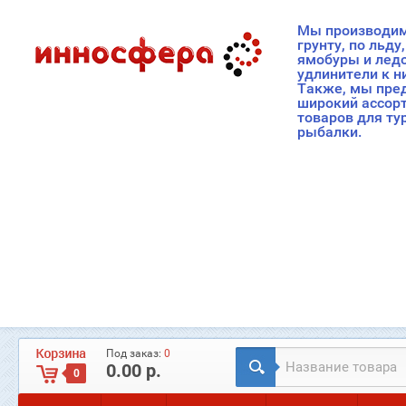
Мы производим
грунту, по льду
ямобуры и лед
удлинители к н
Также, мы пре
широкий ассор
товаров для ту
рыбалки.
Под заказ:
0
0.00 р.
0