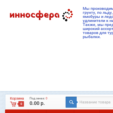
Мы производим
грунту, по льду
ямобуры и лед
удлинители к н
Также, мы пре
широкий ассор
товаров для ту
рыбалки.
Под заказ:
0
0.00 р.
0