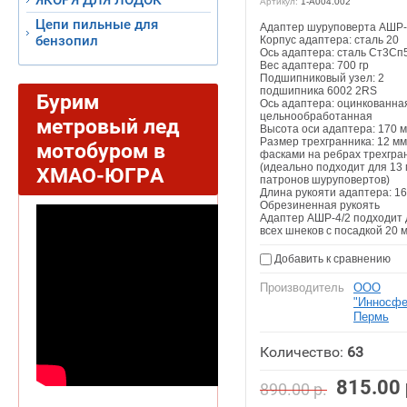
ЯКОРЯ ДЛЯ ЛОДОК
Артикул:
1-А004.002
Цепи пильные для
Адаптер шуруповерта АШР-
бензопил
Корпус адаптера: сталь 20
Ось адаптера: сталь Ст3Сп
Вес адаптера: 700 гр
Подшипниковый узел: 2
подшипника 6002 2RS
Бурим
Ось адаптера: оцинкованна
цельнообработанная
метровый лед
Высота оси адаптера: 170 
Размер трехгранника: 12 мм
мотобуром в
фасками на ребрах трехгра
(идеально подходит для 13
ХМАО-ЮГРА
патронов шуруповертов)
Длина рукояти адаптера: 1
Обрезиненная рукоять
Адаптер АШР-4/2 подходит 
всех шнеков с посадкой 20 
Добавить к сравнению
Производитель
ООО
"Инносфе
Пермь
Количество:
63
815.00
890.00
р.