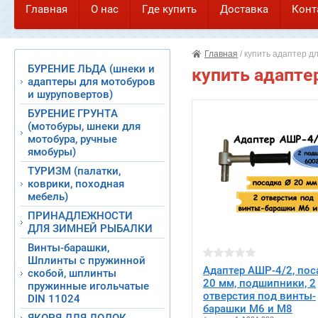
Главная
О нас
Где купить
Доставка
Конт
Напишите нам
Документация
Карта сайта
Главная
/
купить адаптер д
БУРЕНИЕ ЛЬДА (шнеки и
купить адапте
адаптеры для мотобуров
и шуруповертов)
БУРЕНИЕ ГРУНТА
(мотобуры, шнеки для
мотобура, ручные
ямобуры)
ТУРИЗМ (палатки,
коврики, походная
мебель)
ПРИНАДЛЕЖНОСТИ
ДЛЯ ЗИМНЕЙ РЫБАЛКИ
Винты-барашки,
Шплинты с пружинной
Адаптер АШР-4/2, пос
скобой, шплинты
20 мм, подшипники, 2
пружинные игольчатые
отверстия под винты-
DIN 11024
барашки М6 и М8